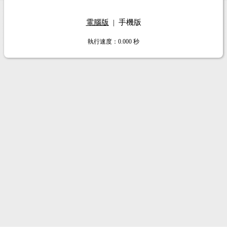
電腦版
|
手機版
執行速度
：0.000
秒