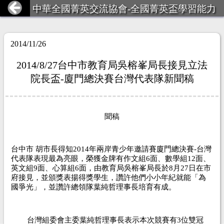
中華全國菁英交流協會-全國菁英盃學習能力
競賽
2014/11/26
2014/8/27台中市教育局吳榕峯局長接見立法
院長盃-廈門總決賽台灣代表隊新聞稿
聞稿
台中市
胡市長得知
2014
年兩岸青少年邀請賽廈門總決賽
-
台灣
代表隊表現最為亮眼，榮獲金牌有作文組
6
面、數學組
12
面、
英文組
9
面、心算組
6
面，由教育局吳榕峯局長於
8
月
27
日在市
府接見，並頒獎表揚得獎學生，讚許他們小小年紀就能「為
國爭光」，並讚許總領隊葉純哲理事長培育有成。
台灣組委會主委葉純哲理事長表示本次競賽有
3
位雙冠