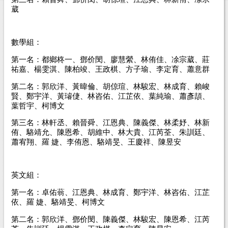
葳
數學組：
第一名：都鄉柊一、鄧价閔、廖慧縈、林侑佳、凃宗葳、莊
祐嘉、楊雯淇、陳柏竣、王政棋、方子瑜、李定育、蕭意群
第二名：郭欣洋、黃暐倫、胡倞瑄、林駿宏、林成育、賴峻
賢、鄭宇洋、黃璿倢、林咨佑、江芷依、葉純瑜、蕭彥頡、
葉哲宇、柯博文
第三名：林軒丞、賴晉舜、江恩典、陳義傑、林柔妤、林新
侑、駱靖允、陳恩希、胡維中、林大貴、江芮荃、朱訓廷、
蕭宥翔、羅
婕、李侑恩、駱靖旻、王慶祥、陳昱安
英文組：
第一名：卓佑蓊、江恩典、林成育、鄭宇洋、林咨佑、江芷
依、羅
婕、駱靖旻、柯博文
第二名：郭欣洋、鄧价閔、陳義傑、林駿宏、陳恩希、江芮