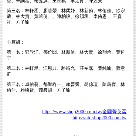
荃、朱訓廷、楊雯淇、王政棋、李定育、陳昱安
第三名：林軒丞、廖慧縈、林柔妤、林新侑、林侑佳、凃宗
葳、林大貴、黃璿倢、、陳柏竣、徐韻承、李侑恩
、王慶
祥、方子瑜
心算組：
第一名：郭欣洋、鄧价閔、林新侑、林大貴、徐韻承、葉哲
宇
第二名：林軒丞、江恩典、駱靖允、莊祐嘉、葉純瑜、蕭意
群
第三名：卓佑蓊、都鄉柊一、賴晉舜、胡倞瑄、陳義傑、林
侑佳、賴峻賢、蕭彥頡、方子瑜
https://www.shop2000.com.tw/全國菁英盃
https://ntc.shop2000.com.tw