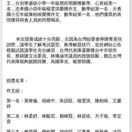
王，分別華盛頓小學一年級鄧价閔榮獲數學、心算組第一
名，忠孝國小四年級楊雯淇榮獲作文、數學組第一名，大勇
國小五年級陳柏竣榮獲作文、數學組第一名，他們優異的表
現獲得與會人員的同聲喝采。
本次競賽成績十分亮眼，主因為台灣組委會舉辦菁英培
訓營，讓學生了解考試題型、教導解題技巧，並於網站公告
模擬試題讓學生充分練習，台灣代表隊還榮獲台中市胡市
長、蔡錦隆立法委員、林珮涵市議員的授旗鼓勵，難忘台灣
代表隊能夠旗開得勝、為國爭光、載譽歸國。
得獎名單：
作文組：
第一名：黃暐倫、胡維中、朱訓廷、楊雯淇、陳柏竣、王慶
祥
第二名：林柔妤、林駿宏、賴峻賢、林咨佑、方子瑜、李定
育
第三名：賴晉舜、鄧价閔、胡倞瑄、江恩典、林新侑、凃宗